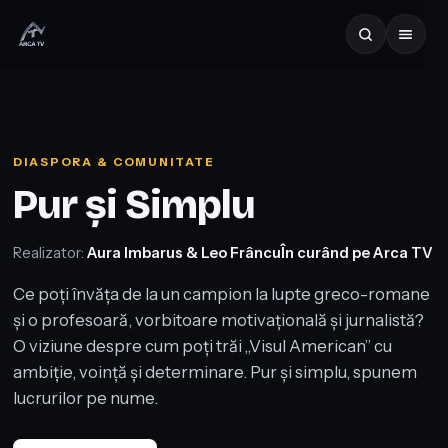
DIASPORA & COMUNITATE
Pur și Simplu
Realizator:
Aura Imbarus & Leo Frâncu
În curând pe Arca TV
Ce poți învăța de la un campion la lupte greco-romane
și o profesoară, vorbitoare motivațională și jurnalistă?
O viziune despre cum poți trăi „Visul American” cu
ambiție, voință și determinare. Pur și simplu, spunem
lucrurilor pe nume.