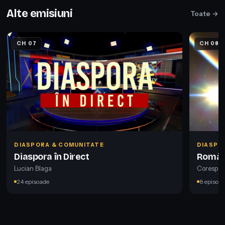
Alte emisiuni
Toate →
CH 07
CH 08
DIASPORA & COMUNITATE
DIASPO
Diaspora în Direct
Români
Lucian Blaga
Corespon
24 episoade
8 episoa